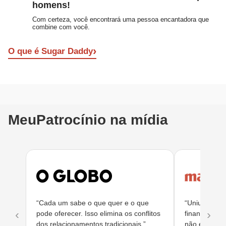
homens!
Com certeza, você encontrará uma pessoa encantadora que
combine com você.
›
O que é Sugar Daddy
MeuPatrocínio na mídia
“Cada um sabe o que quer e o que
“Uniu o útil 
‹
›
pode oferecer. Isso elimina os conflitos
financeiro e
dos relacionamentos tradicionais.”
não esperav