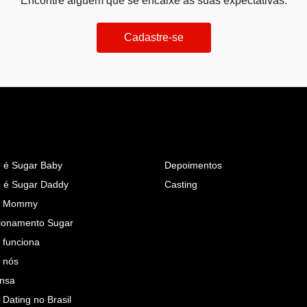
Encontre alguém que se encaixe às suas expectativas.
Cadastre-se
 é Sugar Baby
Depoimentos
 é Sugar Daddy
Casting
r Mommy
ionamento Sugar
funciona
 nós
nsa
 Dating no Brasil