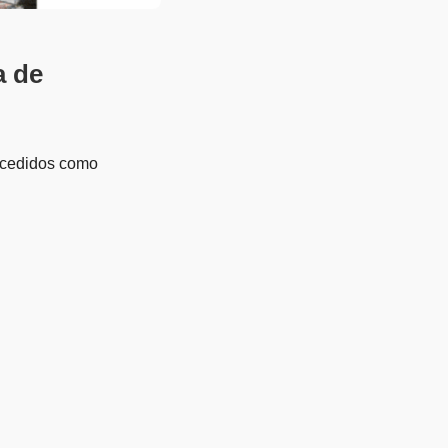
a de
ucedidos como