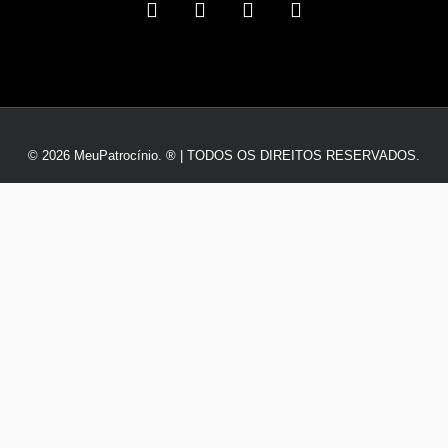
© 2026 MeuPatrocínio. ® | TODOS OS DIREITOS RESERVADOS.