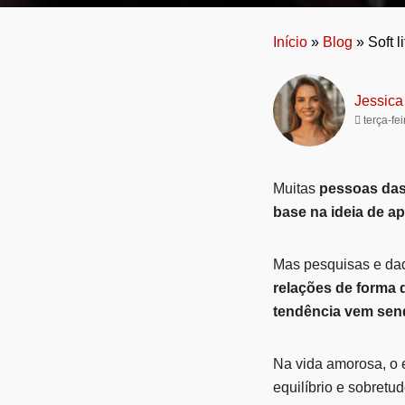
Início
»
Blog
»
Soft 
Jessica
terça-fei
Muitas
pessoas das
base na ideia de a
Mas pesquisas e d
relações de forma 
tendência vem sen
Na vida amorosa, o e
equilíbrio e sobretu