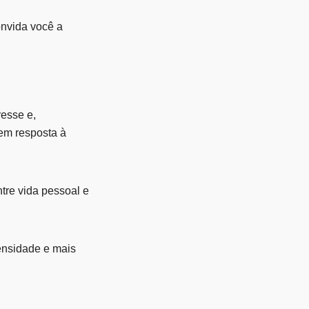
nvida você a
resse e,
em resposta à
entre vida pessoal e
ensidade e mais