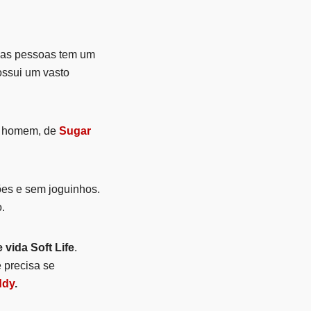
das pessoas tem um
possui um vasto
 homem, de
Sugar
ões e sem joguinhos.
.
e vida Soft Life
.
ê precisa se
ddy
.