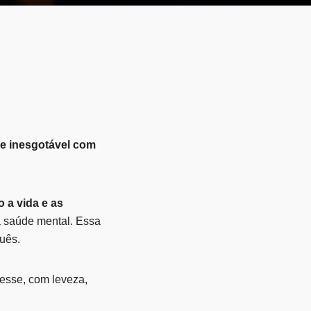
de inesgotável com
 a vida e as
 a saúde mental. Essa
guês.
resse, com leveza,