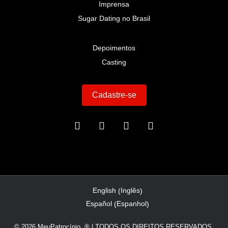
Imprensa
Sugar Dating no Brasil
Depoimentos
Casting
Cadastre-se
Inglês
English
(
)
Espanhol
Español
(
)
© 2026 MeuPatrocínio. ® | TODOS OS DIREITOS RESERVADOS.